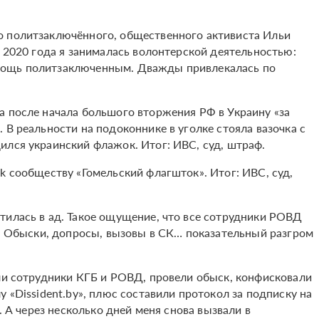
о политзаключённого, общественного активиста Ильи
а 2020 года я занималась волонтерской деятельностью:
мощь политзаключенным. Дважды привлекалась по
а после начала большого вторжения РФ в Украину «за
 В реальности на подоконнике в уголке стояла вазочка с
ился украинский флажок. Итог: ИВС, суд, штраф.
k сообществу «Гомельский флагшток». Итог: ИВС, суд,
тилась в ад. Такое ощущение, что все сотрудники РОВД
ь. Обыски, допросы, вызовы в СК… показательный разгром
шли сотрудники КГБ и РОВД, провели обыск, конфисковали
 «Dissident.by», плюс составили протокол за подписку на
. А через несколько дней меня снова вызвали в