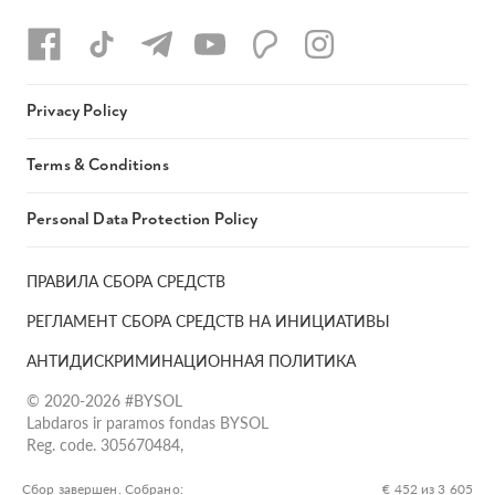
Privacy Policy
Terms & Conditions
Personal Data Protection Policy
ПРАВИЛА СБОРА СРЕДСТВ
РЕГЛАМЕНТ СБОРА СРЕДСТВ НА ИНИЦИАТИВЫ
АНТИДИСКРИМИНАЦИОННАЯ ПОЛИТИКА
© 2020-2026 #BYSOL
Labdaros ir paramos fondas BYSOL
Reg. code. 305670484,
Adress Vilniaus r. sav., Rudaminos sen., Skrabinės k., Skrabinės
g.17-1, LT-13253
Сбор завершен. Собрано:
€ 452 из 3 605