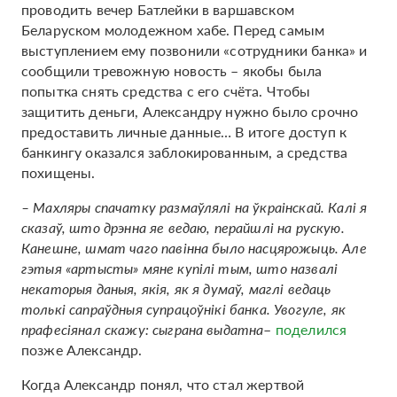
проводить вечер Батлейки в варшавском
Беларуском молодежном хабе. Перед самым
выступлением ему позвонили «сотрудники банка» и
сообщили тревожную новость – якобы была
попытка снять средства с его счёта. Чтобы
защитить деньги, Александру нужно было срочно
предоставить личные данные… В итоге доступ к
банкингу оказался заблокированным, а средства
похищены.
– Махляры спачатку размаўлялі на ўкраінскай. Калі я
сказаў, што дрэнна яе ведаю, перайшлі на рускую.
Канешне, шмат чаго павінна было насцярожыць. Але
гэтыя «артысты» мяне купілі тым, што назвалі
некаторыя даныя, якія, як я думаў, маглі ведаць
толькі сапраўдныя супрацоўнікі банка. Увогуле, як
прафесіянал скажу: сыграна выдатна
–
поделился
позже Александр.
Когда Александр понял, что стал жертвой