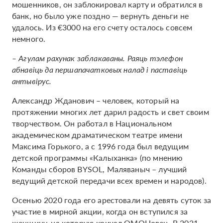
мошенников, он заблокировал карту и обратился в
банк, но было уже поздно — вернуть деньги не
удалось. Из €3000 на его счету осталось совсем
немного.
– Агулам рахунак заблакаваны. Раяць тэлефон
абнавіць да першапачатковых налад і паставіць
антывірус.
Александр Жданович – человек, который на
протяжении многих лет дарил радость и свет своим
творчеством. Он работал в Национальном
академическом драматическом театре имени
Максима Горького, а с 1996 года был ведущим
детской программы «Калыханка» (по мнению
Команды сборов BYSOL, Маляваныч – лучший
ведущий детской передачи всех времен и народов).
Осенью 2020 года его арестовали на девять суток за
участие в мирной акции, когда он вступился за
женщину, на которую кричал ОМОНовец. В 2021