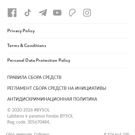
Privacy Policy
Terms & Conditions
Personal Data Protection Policy
ПРАВИЛА СБОРА СРЕДСТВ
РЕГЛАМЕНТ СБОРА СРЕДСТВ НА ИНИЦИАТИВЫ
АНТИДИСКРИМИНАЦИОННАЯ ПОЛИТИКА
© 2020-2026 #BYSOL
Labdaros ir paramos fondas BYSOL
Reg. code. 305670484,
Adress Vilniaus r. sav., Rudaminos sen., Skrabinės k., Skrabinės
g.17-1, LT-13253
Сбор завершен. Собрано:
€ 974 из 4 100