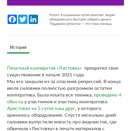
Репост в социальных сетях помогает людям
Facebook
Twitter
LinkedIn
объединяться и быстрее собирать деньги.
Поддержи репостом — это тоже помощь.
История
Печатный кооператив «Листовка»
прекратил свое
существование в начале 2021 года.
Мы его закрыли из-за опасения репрессий. В конце
июля силовики полностью разгромили остатки
кооператива. Была изъята вся техника,
проведено 4
обыска
у участников и участниц кооператива.
Арестован на 5 суток наш друг
, у которого
хранилось оборудование. Спустя несколько дней
силовики выпустили новость про анархистов, где
обвинили «Листовку» в печати материалов с