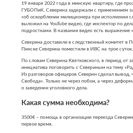
19 января 2022 года в минскую квартиру, где п
ГУБОПиК. Северина задержали с применением эл
«об оскорблении милиционера при исполнении сл
выложил на YouTube видео, где инспектор по де
подростками. В названии видео есть выражение 
Северина доставили в следственный комитет в Пи
Пинске Северина поместили в ИВС на трое суток
По словам Северина Квятковского, в период от 
инициатива поговорить с Севериным на тему «Ра
Из разговоров офицеров Северин сделал вывод, ч
Свобода». Только не через побои, а через дефо
о заведении уголовного дела.
Какая сумма необходима?
3500€ – помощь в организации переезда Северин
первое время.