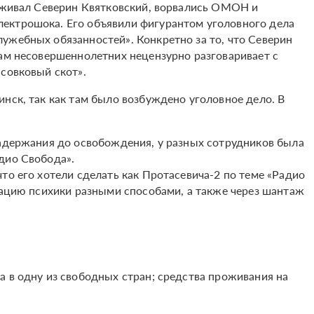
роживал Северин Квятковский, ворвались ОМОН и
ектрошока. Его объявили фигурантом уголовного дела
ужебных обязанностей». Конкретно за то, что Северин
лам несовершеннолетних нецензурно разговаривает с
«совковый скот».
нск, так как там было возбуждено уголовное дело. В
.
задержания до освобождения, у разных сотрудников была
дио Свобода».
то его хотели сделать как Протасевича-2 по теме «Радио
рмацию психики разными способами, а также через шантаж
а в одну из свободных стран; средства проживания на