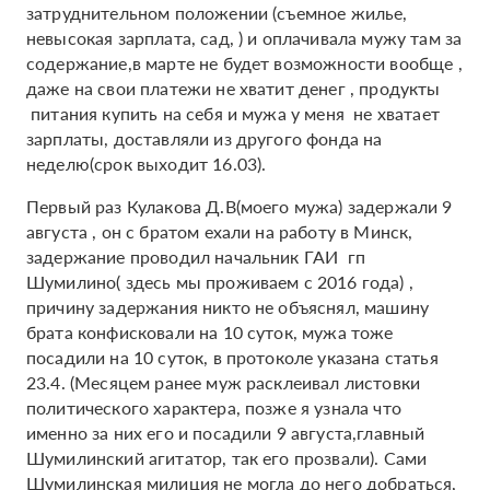
затруднительном положении (съемное жилье,
невысокая зарплата, сад, ) и оплачивала мужу там за
содержание,в марте не будет возможности вообще ,
даже на свои платежи не хватит денег , продукты
питания купить на себя и мужа у меня не хватает
зарплаты, доставляли из другого фонда на
неделю(срок выходит 16.03).
Первый раз Кулакова Д.В(моего мужа) задержали 9
августа , он с братом ехали на работу в Минск,
задержание проводил начальник ГАИ гп
Шумилино( здесь мы проживаем с 2016 года) ,
причину задержания никто не объяснял, машину
брата конфисковали на 10 суток, мужа тоже
посадили на 10 суток, в протоколе указана статья
23.4. (Месяцем ранее муж расклеивал листовки
политического характера, позже я узнала что
именно за них его и посадили 9 августа,главный
Шумилинский агитатор, так его прозвали). Сами
Шумилинская милиция не могла до него добраться,