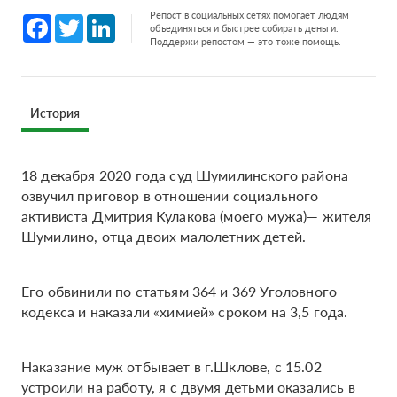
Репост в социальных сетях помогает людям
Facebook
Twitter
LinkedIn
объединяться и быстрее собирать деньги.
Поддержи репостом — это тоже помощь.
История
18 декабря 2020 года суд Шумилинского района
озвучил приговор в отношении социального
активиста Дмитрия Кулакова (моего мужа)— жителя
Шумилино, отца двоих малолетних детей.
Его обвинили по статьям 364 и 369 Уголовного
кодекса и наказали «химией» сроком на 3,5 года.
Наказание муж отбывает в г.Шклове, с 15.02
устроили на работу, я с двумя детьми оказались в