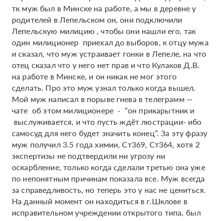
тк муж был в Минске на работе, а мы в деревне у
родителей в Лепельском он, они подключили
Лепельскую милицию , чтобы они нашли его, так
один милиционер приехал до выборов, к отцу мужа
и сказал, что муж устраивает гонки в Лепеле, на что
отец сказал что у него нет прав и что Кулаков Д.В.
на работе в Минске, и он никак не мог этого
сделать. Про это муж узнал только когда вышел.
Мой муж написал в порыве гнева в телеграмм —
чате об этом милиционере - “он прикарытник и
выслуживается, и что пусть ждёт люстрации- ибо
самосуд для него будет значить конец”. За эту фразу
муж получил 3.5 года химии, Ст369, Ст364, хотя 2
экспертизы не подтвердили ни угрозу ни
оскарбление, только когда сделали третью она уже
по непонятным причинам показала все. Муж всегда
за справедливость, но теперь это у нас не цениться.
На данный момент он находиться в г.Шклове в
исправительном учреждении открытого типа, был