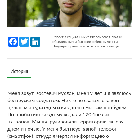
Репост в социальных сетях помогает людям
Facebook
Twitter
LinkedIn
объединяться и быстрее собирать деньги.
Поддержи репостом — это тоже помощь.
История
Меня зовут Костевич Руслан, мне 19 лет и я являюсь
беларуским солдатом. Никто не сказал, с какой
целью мы туда едем и как долго мы там пробудем.
По прибытию каждому выдали 120 боевых
патронов. Мы патрулировали территорию лагеря
днем и ночью. У меня был неуставной телефон
(смартфон), откуда я черпал информацию о