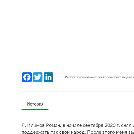
Facebook
Twitter
LinkedIn
Репост в социальных сетях помогает людям
История
Я, Климов Роман, в начале сентября 2020 г. снял
поддержать так свой народ. После этого меня за