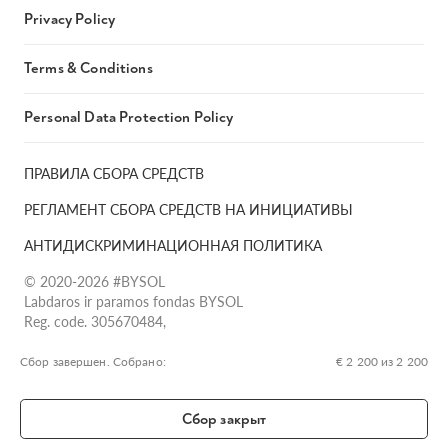
Privacy Policy
Terms & Conditions
Personal Data Protection Policy
ПРАВИЛА СБОРА СРЕДСТВ
РЕГЛАМЕНТ СБОРА СРЕДСТВ НА ИНИЦИАТИВЫ
АНТИДИСКРИМИНАЦИОННАЯ ПОЛИТИКА
© 2020-2026 #BYSOL
Labdaros ir paramos fondas BYSOL
Reg. code. 305670484,
Adress Vilniaus r. sav., Rudaminos sen., Skrabinės k., Skrabinės
g.17-1, LT-13253
Сбор завершен. Собрано:
€ 2 200 из 2 200
LT70 7300 0101 6724 1152, Swedbank, AB
SWIFT kodas HABALT22
Сбор закрыт
Banko kodas 73000