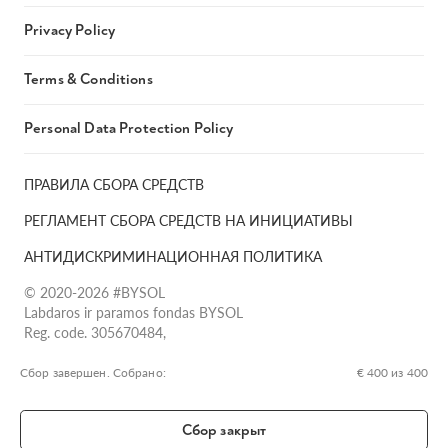
Privacy Policy
Terms & Conditions
Personal Data Protection Policy
ПРАВИЛА СБОРА СРЕДСТВ
РЕГЛАМЕНТ СБОРА СРЕДСТВ НА ИНИЦИАТИВЫ
АНТИДИСКРИМИНАЦИОННАЯ ПОЛИТИКА
© 2020-2026 #BYSOL
Labdaros ir paramos fondas BYSOL
Reg. code. 305670484,
Adress Vilniaus r. sav., Rudaminos sen., Skrabinės k., Skrabinės
g.17-1, LT-13253
Сбор завершен. Собрано:
€ 400 из 400
LT70 7300 0101 6724 1152, Swedbank, AB
SWIFT kodas HABALT22
Сбор закрыт
Banko kodas 73000