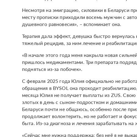
Несмотря на эмиграцию, силовики в Беларуси пр
месту прописки приходили восемь мужчин с авто
душевного равновесия», – вспоминает она.
Терапия дала эффект, девушка быстро вернулась 
тяжелый рецидив, за ним лечение и реабилитаци
«В начале этого года меня накрыла новая сильней
пришлось медикаментами. Три препарата подряд 
подняться из-за побочек».
С февраля 2025 года Юлия официально не работа
обращения в BYSOL она проходит реабилитацию, 
месяца Юлия не получает выплаты из ZUS. Свою 
злотых в день с сыном-подростком и домашними
Беларуси почти не общаюсь, особенно после при
продолжает волонтерить, но не работает и фоку
быта. Из-за диагноза и лечения зарабатывать на 
«Сейчас мне нужна поддержка: без неё я не выка