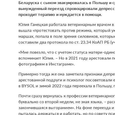
Беларуска с сыном эвакуировалась в Польшу и с
вынужденный переезд спровоцировали депрессию
проходит терапию и нуждается в помощи.
Юлия Ганецкая работала ветеринарным врачом в 
вышла «протестовать против режима, который ук
маршах, попала в поле зрения силовиков, которые
составили два протокола по ст. 23.34 КоАП РБ (
«Мне повезло, что с учетом статуса матери-один
вспоминает Юлия. – Но в 2021 году арестовали 
фотографиям в Инстаграме».
Примерно тогда же она заметила признаки депре
арестованной подруги и психолог посоветовали е
в BYSOL и зимой 2022 года переехала в Польшу,
Почти сразу вернулась к профессии ветеринарног
буквально со второй недели, не зная языка, – ра
закончившаяся выгоранием». На фоне переезда и 
пыталась держаться и работать, но по совету пси