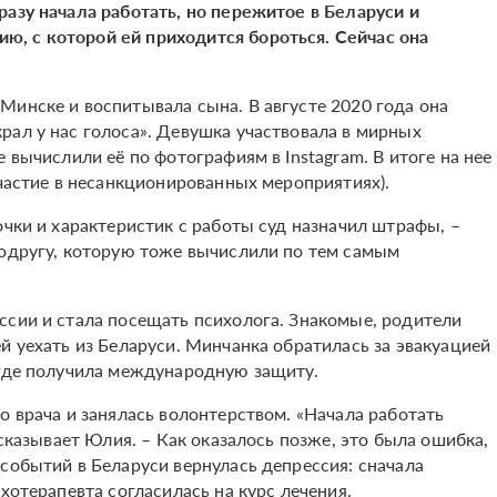
разу начала работать, но пережитое в Беларуси и
, с которой ей приходится бороться. Сейчас она
Минске и воспитывала сына. В августе 2020 года она
рал у нас голоса». Девушка участвовала в мирных
 вычислили её по фотографиям в Instagram. В итоге на нее
участие в несанкционированных мероприятиях).
очки и характеристик с работы суд назначил штрафы, –
подругу, которую тоже вычислили по тем самым
ссии и стала посещать психолога. Знакомые, родители
й уехать из Беларуси. Минчанка обратилась за эвакуацией
 где получила международную защиту.
о врача и занялась волонтерством. «Начала работать
ссказывает Юлия. – Как оказалось позже, это была ошибка,
событий в Беларуси вернулась депрессия: сначала
хотерапевта согласилась на курс лечения.