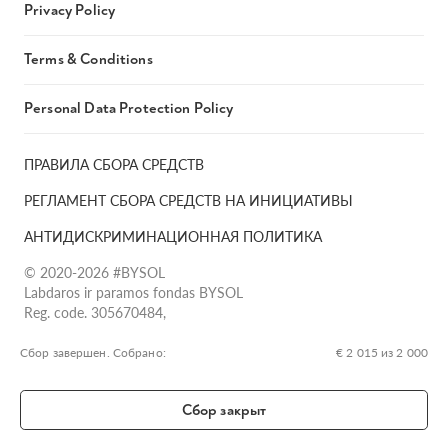
Privacy Policy
Terms & Conditions
Personal Data Protection Policy
ПРАВИЛА СБОРА СРЕДСТВ
РЕГЛАМЕНТ СБОРА СРЕДСТВ НА ИНИЦИАТИВЫ
АНТИДИСКРИМИНАЦИОННАЯ ПОЛИТИКА
© 2020-2026 #BYSOL
Labdaros ir paramos fondas BYSOL
Reg. code. 305670484,
Adress Vilniaus r. sav., Rudaminos sen., Skrabinės k., Skrabinės
g.17-1, LT-13253
Сбор завершен. Собрано:
€ 2 015 из 2 000
LT70 7300 0101 6724 1152, Swedbank, AB
SWIFT kodas HABALT22
Сбор закрыт
Banko kodas 73000