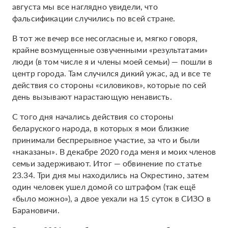
августа мы все наглядно увидели, что
фальсификации случились по всей стране.
В тот же вечер все несогласные и, мягко говоря,
крайне возмущенные озвученными «результатами»
люди (в том числе я и члены моей семьи) — пошли в
центр города. Там случился дикий ужас, ад и все те
действия со стороны «силовиков», которые по сей
день вызывают нарастающую ненависть.
С того дня начались действия со стороны
беларуского народа, в которых я мои близкие
принимали беспрерывное участие, за что и были
«наказаны». В декабре 2020 года меня и моих членов
семьи задерживают. Итог — обвинение по статье
23.34. Три дня мы находились на Окрестино, затем
один человек ушел домой со штрафом (так ещё
«было можно»), а двое уехали на 15 суток в СИЗО в
Барановичи.