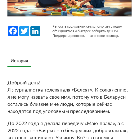
Репост в социальных сетях помогает людям
Facebook
Twitter
LinkedIn
объединяться и быстрее собирать деньги.
Поддержи репостом — это тоже помощь.
История
Добрый день!
Я журналистка телеканала «Белсат». К сожалению,
я не могу назвать свое имя, потому что в Беларуси
остались близкие мне люди, которые сейчас
находятся под уголовным преследованием.
До 2022 года я делала передачу «Маю права», а с
2022 года – «Ваяры» – о беларуских добровольцах,
которые защищают Украину. Всё это время я