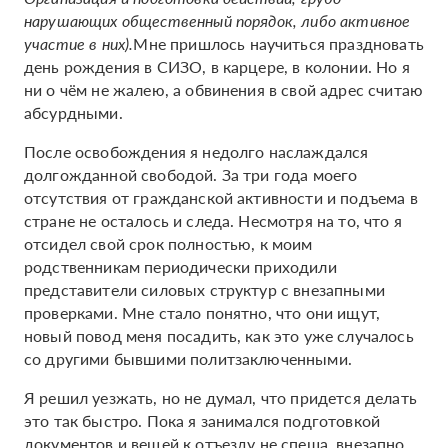
нарушающих общественный порядок, либо активное
участие в них)
.
Мне пришлось научиться праздновать
день рождения в СИЗО, в карцере, в колонии. Но я
ни о чём не жалею, а обвинения в свой адрес считаю
абсурдными.
После освобождения я недолго наслаждался
долгожданной свободой. За три года моего
отсутствия от гражданской активности и подъема в
стране не осталось и следа. Несмотря на то, что я
отсидел свой срок полностью, к моим
родственникам периодически приходили
представители силовых структур с внезапными
проверками. Мне стало понятно, что они ищут,
новый повод меня посадить, как это уже случалось
со другими бывшими политзаключенными.
Я решил уезжать, но не думал, что придется делать
это так быстро. Пока я занимался подготовкой
документов и вещей к отъезду не спеша, внезапно