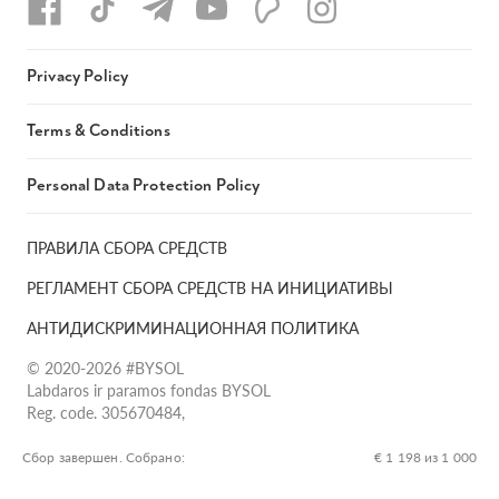
Privacy Policy
Terms & Conditions
Personal Data Protection Policy
ПРАВИЛА СБОРА СРЕДСТВ
РЕГЛАМЕНТ СБОРА СРЕДСТВ НА ИНИЦИАТИВЫ
АНТИДИСКРИМИНАЦИОННАЯ ПОЛИТИКА
© 2020-2026 #BYSOL
Labdaros ir paramos fondas BYSOL
Reg. code. 305670484,
Adress Vilniaus r. sav., Rudaminos sen., Skrabinės k., Skrabinės
g.17-1, LT-13253
Сбор завершен. Собрано:
€ 1 198 из 1 000
LT70 7300 0101 6724 1152, Swedbank, AB