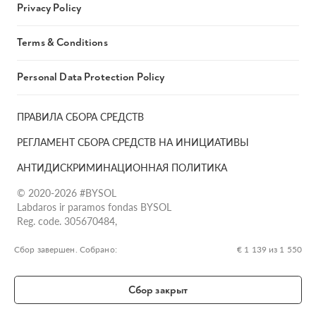
Privacy Policy
Terms & Conditions
Personal Data Protection Policy
ПРАВИЛА СБОРА СРЕДСТВ
РЕГЛАМЕНТ СБОРА СРЕДСТВ НА ИНИЦИАТИВЫ
АНТИДИСКРИМИНАЦИОННАЯ ПОЛИТИКА
© 2020-2026 #BYSOL
Labdaros ir paramos fondas BYSOL
Reg. code. 305670484,
Adress Vilniaus r. sav., Rudaminos sen., Skrabinės k., Skrabinės
g.17-1, LT-13253
Сбор завершен. Собрано:
€ 1 139 из 1 550
LT70 7300 0101 6724 1152, Swedbank, AB
SWIFT kodas HABALT22
Сбор закрыт
Banko kodas 73000