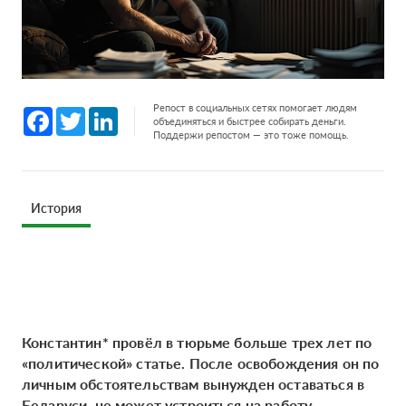
Репост в социальных сетях помогает людям
Facebook
Twitter
LinkedIn
объединяться и быстрее собирать деньги.
Поддержи репостом — это тоже помощь.
История
Константин* провёл в тюрьме больше трех лет по
«политической» статье. После освобождения он по
личным обстоятельствам вынужден оставаться в
Беларуси, не может устроиться на работу.