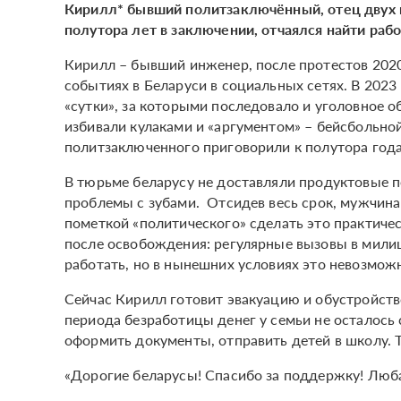
Кирилл* бывший политзаключённый, отец двух 
полутора лет в заключении, отчаялся найти рабо
Кирилл – бывший инженер, после протестов 2020
событиях в Беларуси в социальных сетях. В 2023
«сутки», за которыми последовало и уголовное о
избивали кулаками и «аргументом» – бейсбольной
политзаключенного приговорили к полутора год
В тюрьме беларусу не доставляли продуктовые пе
проблемы с зубами. Отсидев весь срок, мужчина 
пометкой «политического» сделать это практиче
после освобождения: регулярные вызовы в милиц
работать, но в нынешних условиях это невозможн
Сейчас Кирилл готовит эвакуацию и обустройство
периода безработицы денег у семьи не осталось 
оформить документы, отправить детей в школу. 
«Дорогие беларусы! Спасибо за поддержку! Люба