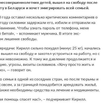
несовершеннолетних детей, вышел на свободу после
ту в Беларуси и хочет эмигрировать всей семьей.
 года оставил несколько критических комментариев о
 году силовики задержали его, избили и отправили на
бвинение. Чтобы узнать пароль от телефона, меня
 битой», – вспоминает мужчина. В итоге экс-
ам лишения свободы.
редачи: Кирилл сильно похудел (минус 25 кг), начались
вышел на свободу и захотел устроиться на работу, но с
ски невозможно. К тому же давление продолжается и
ию, угрозы, визиты силовиков. «Хочу просто жить и
о», — говорит он.
 семьи в одной из соседних стран, но после тюрьмы и
совсем, а за границей понадобится арендовать жильё,
Также необходимы средства на лечение и медикаменты.
я помощь спасет нас!», – подчеркивает Кирилл.