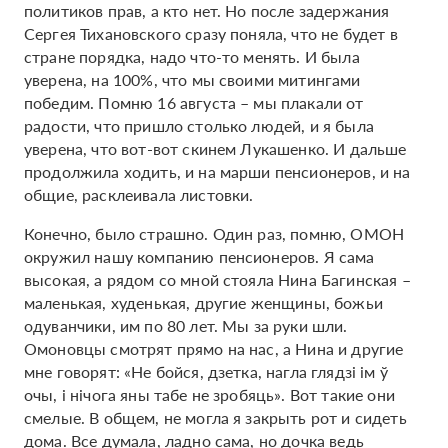
политиков прав, а кто нет. Но после задержания
Сергея Тихановского сразу поняла, что не будет в
стране порядка, надо что-то менять. И была
уверена, на 100%, что мы своими митингами
победим. Помню 16 августа – мы плакали от
радости, что пришло столько людей, и я была
уверена, что вот-вот скинем Лукашенко. И дальше
продолжила ходить, и на марши пенсионеров, и на
общие, расклеивала листовки.
Конечно, было страшно. Один раз, помню, ОМОН
окружил нашу компанию пенсионеров. Я сама
высокая, а рядом со мной стояла Нина Багинская –
маленькая, худенькая, другие женщины, божьи
одуванчики, им по 80 лет. Мы за руки шли.
Омоновцы смотрят прямо на нас, а Нина и другие
мне говорят: «Не бойся, дзетка, нагла глядзі ім ў
очы, і нічога яны табе не зробяць». Вот такие они
смелые. В общем, не могла я закрыть рот и сидеть
дома. Все думала, ладно сама, но дочка ведь