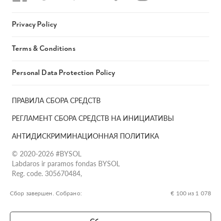
Privacy Policy
Terms & Conditions
Personal Data Protection Policy
ПРАВИЛА СБОРА СРЕДСТВ
РЕГЛАМЕНТ СБОРА СРЕДСТВ НА ИНИЦИАТИВЫ
АНТИДИСКРИМИНАЦИОННАЯ ПОЛИТИКА
© 2020-2026 #BYSOL
Labdaros ir paramos fondas BYSOL
Reg. code. 305670484,
Adress Vilniaus r. sav., Rudaminos sen., Skrabinės k., Skrabinės
g.17-1, LT-13253
Сбор завершен. Собрано:
€ 100 из 1 078
LT70 7300 0101 6724 1152, Swedbank, AB
SWIFT kodas HABALT22