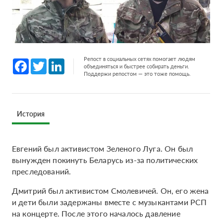
Репост в социальных сетях помогает людям
Facebook
Twitter
LinkedIn
объединяться и быстрее собирать деньги.
Поддержи репостом — это тоже помощь.
История
Евгений был активистом Зеленого Луга. Он был
вынужден покинуть Беларусь из-за политических
преследований.
Дмитрий был активистом Смолевичей. Он, его жена
и дети были задержаны вместе с музыкантами РСП
на концерте. После этого началось давление