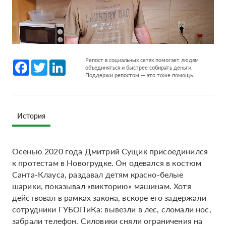
Репост в социальных сетях помогает людям
Facebook
Twitter
LinkedIn
объединяться и быстрее собирать деньги.
Поддержи репостом — это тоже помощь.
История
Осенью 2020 года Дмитрий Сущик присоединился
к протестам в Новогрудке. Он одевался в костюм
Санта-Клауса, раздавал детям красно-белые
шарики, показывал «викторию» машинам. Хотя
действовал в рамках закона, вскоре его задержали
сотрудники ГУБОПиКа: вывезли в лес, сломали нос,
забрали телефон. Силовики сняли ограничения на