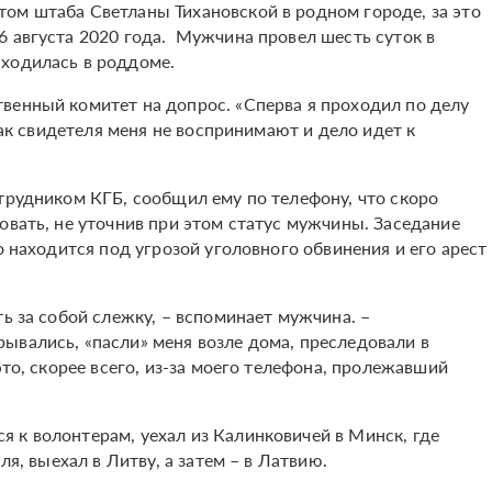
ом штаба Светланы Тихановской в родном городе, за это
6 августа 2020 года. Мужчина провел шесть суток в
аходилась в роддоме.
венный комитет на допрос. «Сперва я проходил по делу
 как свидетеля меня не воспринимают и дело идет к
трудником КГБ, сообщил ему по телефону, что скоро
овать, не уточнив при этом статус мужчины. Заседание
о находится под угрозой уголовного обвинения и его арест
ть за собой слежку, – вспоминает мужчина. –
ывались, «пасли» меня возле дома, преследовали в
это, скорее всего, из-за моего телефона, пролежавший
 к волонтерам, уехал из Калинковичей в Минск, где
ля, выехал в Литву, а затем – в Латвию.