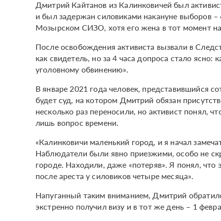
Дмитрий Кайтанов из Калинковичей был активист
и был задержан силовиками накануне выборов – 
Мозырском СИЗО, хотя его жена в тот момент н
После освобождения активиста вызвали в Следст
как свидетель, но за 4 часа допроса стало ясно:
уголовному обвинению».
В январе 2021 года человек, представившийся со
будет суд, на котором Дмитрий обязан присутств
несколько раз переносили, но активист понял, чт
лишь вопрос времени.
«Калинковичи маленький город, и я начал замеча
Наблюдатели были явно приезжими, особо не скр
городе. Находили, даже «потеряв». Я понял, что 
после ареста у силовиков четыре месяца».
Напуганный таким вниманием, Дмитрий обратился
экстренно получил визу и в тот же день – 1 февра