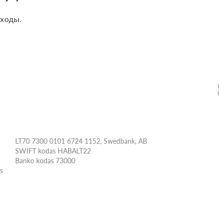
сходы.
LT70 7300 0101 6724 1152, Swedbank, AB
SWIFT kodas HABALT22
Banko kodas 73000
ės