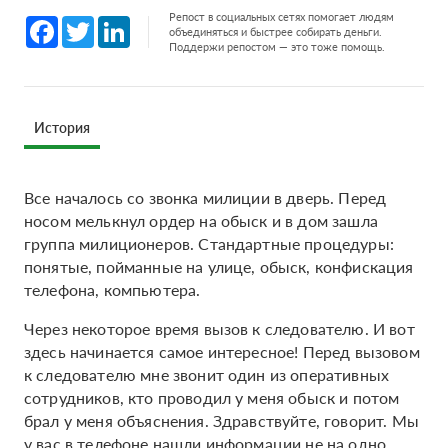
Репост в социальных сетях помогает людям
Facebook
Twitter
LinkedIn
объединяться и быстрее собирать деньги.
Поддержи репостом — это тоже помощь.
История
Все началось со звонка милиции в дверь. Перед
носом мелькнул ордер на обыск и в дом зашла
группа милиционеров. Стандартные процедуры:
понятые, пойманные на улице, обыск, конфискация
телефона, компьютера.
Через некоторое время вызов к следователю. И вот
здесь начинается самое интересное! Перед вызовом
к следователю мне звонит один из оперативных
сотрудников, кто проводил у меня обыск и потом
брал у меня объяснения. Здравствуйте, говорит. Мы
у вас в телефоне нашли информации не на одно