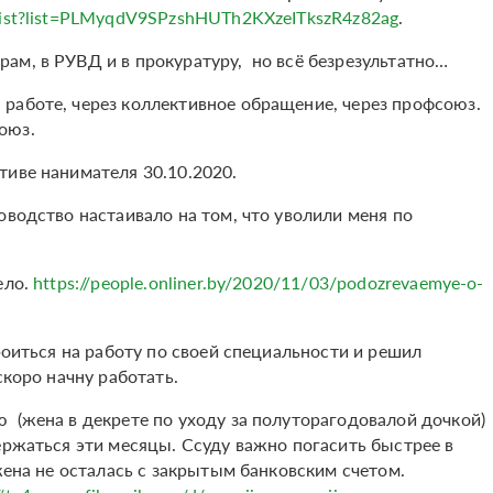
list?list=PLMyqdV9SPzshHUTh2KXzeITkszR4z82ag
.
ам, в РУВД и в прокуратуру, но всё безрезультатно…
работе, через коллективное обращение, через профсоюз.
союз.
тиве нанимателя 30.10.2020.
оводство настаивало на том, что уволили меня по
ело.
https://people.onliner.by/2020/11/03/podozrevaemye-o-
роиться на работу по своей специальности и решил
скоро начну работать.
 (жена в декрете по уходу за полуторагодовалой дочкой)
ержаться эти месяцы. Ссуду важно погасить быстрее в
жена не осталась с закрытым банковским счетом.