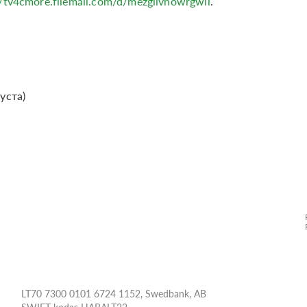
//tv4cmore.filemail.com/d/mezgiivnowrgwii
.
уста)
LT70 7300 0101 6724 1152, Swedbank, AB
SWIFT kodas HABALT22