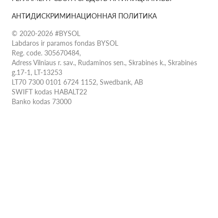
АНТИДИСКРИМИНАЦИОННАЯ ПОЛИТИКА
© 2020-2026 #BYSOL
Labdaros ir paramos fondas BYSOL
Reg. code. 305670484,
Adress Vilniaus r. sav., Rudaminos sen., Skrabinės k., Skrabinės
g.17-1, LT-13253
LT70 7300 0101 6724 1152, Swedbank, AB
SWIFT kodas HABALT22
Banko kodas 73000