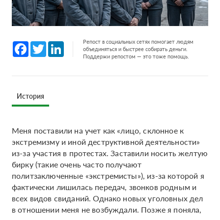
Репост в социальных сетях помогает людям
Facebook
Twitter
LinkedIn
объединяться и быстрее собирать деньги.
Поддержи репостом — это тоже помощь.
История
Меня поставили на учет как «лицо, склонное к
экстремизму и иной деструктивной деятельности»
из-за участия в протестах. Заставили носить желтую
бирку (такие очень часто получают
политзаключенные «экстремисты»), из-за которой я
фактически лишилась передач, звонков родным и
всех видов свиданий. Однако новых уголовных дел
в отношении меня не возбуждали. Позже я поняла,