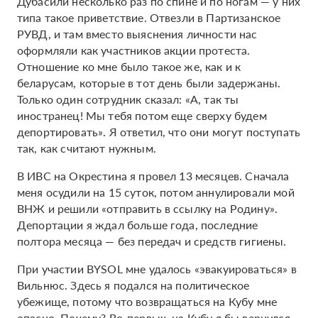
Дубасили несколько раз по спине и по ногам — у них
типа такое приветствие. Отвезли в Партизанское
РУВД, и там вместо выяснения личности нас
оформляли как участников акции протеста.
Отношение ко мне было такое же, как и к
беларусам, которые в тот день были задержаны.
Только один сотрудник сказал: «А, так ты
иностранец! Мы тебя потом еще сверху будем
депортировать». Я ответил, что они могут поступать
так, как считают нужным.
В ИВС на Окрестина я провел 13 месяцев. Сначала
меня осудили на 15 суток, потом аннулировали мой
ВНЖ и решили «отправить в ссылку на Родину».
Депортации я ждал больше года, последние
полтора месяца — без передач и средств гигиены.
При участии BYSOL мне удалось «эвакуироваться» в
Вильнюс. Здесь я подался на политическое
убежище, потому что возвращаться на Кубу мне
опасно. Почему? Во-первых, на Кубу я бы вернулся