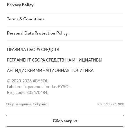
Privacy Policy
Terms & Conditions
Personal Data Protection Policy
ПРАВИЛА СБОРА СРЕДСТВ
РЕГЛАМЕНТ СБОРА СРЕДСТВ НА ИНИЦИАТИВЫ
АНТИДИСКРИМИНАЦИОННАЯ ПОЛИТИКА
© 2020-2026 #BYSOL
Labdaros ir paramos fondas BYSOL
Reg. code. 305670484,
Adress Vilniaus r. sav., Rudaminos sen., Skrabinės k., Skrabinės
g.17-1, LT-13253
Сбор завершен. Собрано:
€ 2 363 из 1 900
LT70 7300 0101 6724 1152, Swedbank, AB
SWIFT kodas HABALT22
Сбор закрыт
Banko kodas 73000