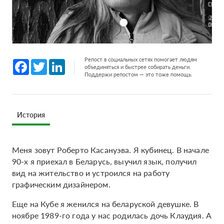
Репост в социальных сетях помогает людям
Facebook
Twitter
LinkedIn
объединяться и быстрее собирать деньги.
Поддержи репостом — это тоже помощь.
История
Меня зовут Роберто Касануэва. Я кубинец. В начале
90-х я приехал в Беларусь, выучил язык, получил
вид на жительство и устроился на работу
графическим дизайнером.
Еще на Кубе я женился на беларуской девушке. В
ноябре 1989-го года у нас родилась дочь Клаудия. А