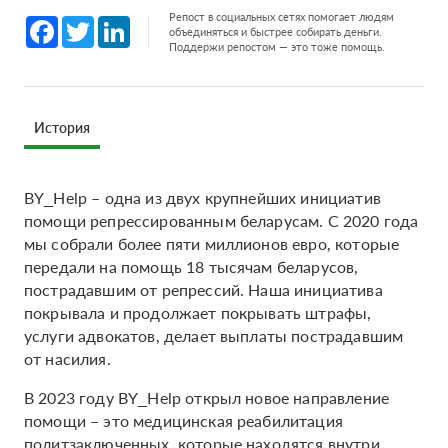
Репост в социальных сетях помогает людям
Facebook
Twitter
LinkedIn
объединяться и быстрее собирать деньги.
Поддержи репостом — это тоже помощь.
История
BY_Help – одна из двух крупнейших инициатив
помощи репрессированным беларусам. С 2020 года
мы собрали более пяти миллионов евро, которые
передали на помощь 18 тысячам беларусов,
пострадавшим от репрессий. Наша инициатива
покрывала и продолжает покрывать штрафы,
услуги адвокатов, делает выплаты пострадавшим
от насилия.
В 2023 году BY_Help открыл новое направление
помощи – это медицинская реабилитация
политзаключенных, которые находятся внутри