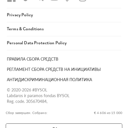
Privacy Policy
Terms & Conditions
Personal Data Protection Policy
ПРАВИЛА СБОРА СРЕДСТВ
РЕГЛАМЕНТ СБОРА СРЕДСТВ НА ИНИЦИАТИВЫ
АНТИДИСКРИМИНАЦИОННАЯ ПОЛИТИКА
© 2020-2026 #BYSOL
Labdaros ir paramos fondas BYSOL
Reg. code. 305670484,
Adress Vilniaus r. sav., Rudaminos sen., Skrabinės k., Skrabinės
g.17-1, LT-13253
Сбор завершен. Собрано:
€ 4 606 из 15 000
LT70 7300 0101 6724 1152, Swedbank, AB
SWIFT kodas HABALT22