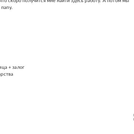
 что скоро получится мне найти здесь работу. А потом мы
папу.
яца + залог
арства