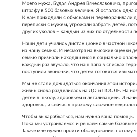
Моего мужа, Будая Андрея Вячеславовича, приго
штрафу в 500 базовых величин. Я осталась одна с
К нам приходили с обысками и переворачивали д
переписки с мужем, угрожали забрать детей, пот
других уколов – каждый из них по отдельности п
Наши дети учились дистанционно в частной школе
на нашу семью. И несмотря на высокие оценки дет
семью признали находящейся в социально опасн
каждый раз звучало, что наш папа в списках тер
поступили звоночки, что детей готовятся изымать
Мы не стали дожидаться окончания этой истории 
жизнь снова разделилась на ДО и ПОСЛЕ. На но
детей в школу, здоровьем и легализацией. И нач
здоровью, и сейчас я прохожу сложное невролог
Чтобы выкарабкаться, нам нужна ваша помощь.
Пока мы устраиваемся и решаем самые базовые в
Также мне нужно пройти обследование, потому ч