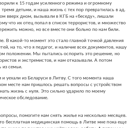
ворили к 15 годам усиленного режима и огромному
 тремя детьми, и наша жизнь с тех пор превратилась в ад.
ом вверх дном, вызывали в КГБ на «беседу», лишали
ому что их отец попал в список террористов, и множество
ережить можно, но все вместе они больно по нам били.
. В какой-то момент это стало главной точкой давления
ей, на то, что я педагог, и наличие всех документов, нашу
ом положении. Мы пытались оспорить это решение, но
рористов и экстремистов, и нам отказывали. А потом
 из семьи.
и уехали из Беларуси в Литву. С того момента наша
вом месте нам пришлось решать вопросы с устройством
инать жизнь с нуля. Это сильно ударило по моему
ическое обследование.
опросы, помогите нам снять жилье на несколько месяцев.
то бесплатная медицинская помощь в Литве мне пока еще