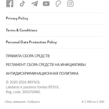
Privacy Policy
Terms & Conditions
Personal Data Protection Policy
ПРАВИЛА СБОРА СРЕДСТВ
РЕГЛАМЕНТ СБОРА СРЕДСТВ НА ИНИЦИАТИВЫ
АНТИДИСКРИМИНАЦИОННАЯ ПОЛИТИКА
© 2020-2026 #BYSOL
Labdaros ir paramos fondas BYSOL
Reg. code. 305670484,
Adress Vilniaus r. sav., Rudaminos sen., Skrabinės k., Skrabinės
g.17-1, LT-13253
Сбор завершен. Собрано:
€ 1 000 из 1 000
LT70 7300 0101 6724 1152, Swedbank, AB