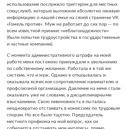
использование послужило триггером для местных
спецслужб, которые выложили абсолютно лживую
информацию о нашей семье на своей страничке VK
«Гомель против». Муж не работает до сих пор — по
всем известной причине «неблагонадежности»
(были попытки трудоустройства в государственные
и частные компании).
С момента административного штрафа на моей
работе меня постоянно принуждали к увольнению
по собственному желанию. Работала я в той же
системе, что и муж. Однако я отказывалась и
оказывала всяческое сопротивление нанимателю и
профсоюзной организации. Давление на меня стали
оказывать уже не словами, а дисциплинарными
взысканиями. Свою невиновность я пыталась
неоднократно отстаивать в комиссиях по трудовым
спорам. Но все было тщетно. Председатель
местного профкома на мой вопрос, как он
собирается отстаивать мои интересы, прямо