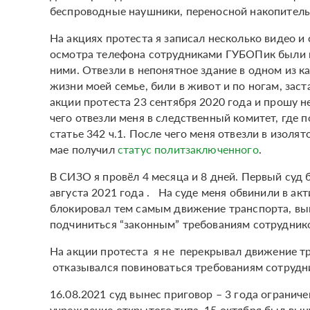
беспроводные наушники, переносной накопител
На акциях протеста я записал несколько видео и
осмотра телефона сотрудниками ГУБОПик были н
ними. Отвезли в непонятное здание в одном из к
жизни моей семье, били в живот и по ногам, заст
акции протеста 23 сентября 2020 года и прошу н
чего отвезли меня в следственный комитет, где 
статье 342 ч.1. После чего меня отвезли в изол
мае получил
статус политзаключенного
.
В СИЗО я провёл 4 месяца и 8 дней. Первый суд б
августа 2021 года . На суде меня обвинили в акт
блокировал тем самым движение транспорта, вык
подчиниться “законным” требованиям сотруднико
На акции протеста я не перекрывал движение тр
отказывался повиноваться требованиям сотрудник
16.08.2021 суд вынес приговор – 3 года огранич
учреждение открытого типа. 15 октября был вы