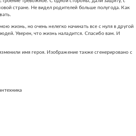
строение тревожное. С одной стороны, дали защиту, с
новой стране. Не видел родителей больше полугода. Как
вать.
ою жизнь, но очень нелегко начинать все с нуля в другой
дей. Уверен, что жизнь наладится. Спасибо вам. И
изменили имя героя. Изображение также сгенерировано с
антехника