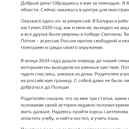
Добрый день! Обращаюсь к вам за помощью. Я бе
области. Сейчас нахожусь в центре для иностран
Оказался здесь из-за репрессий. В Беларуси раб
наступил 2020 год, как и многие, выходил на ак
и все друзья были уверены в победе Светланы Ти
Потом – агрессия России против свободной и нез
телеграмм и среди своего окружения.
В конце 2024 года дошла очередь до нашей семь
которыми мы выходили на уличные шествия. Пот
чудом спаслись, улизнув из дома. Родителям уг
на российскую границу. С собой даже не было л
добраться до Польши.
Родителям сказали, что на мне три статьи, какие 
основании своей истории недавно получил времен
жить дальше. Надеюсь пройти курсы сантехника и
оплатить учебу, и найти хостел, и учить язык.