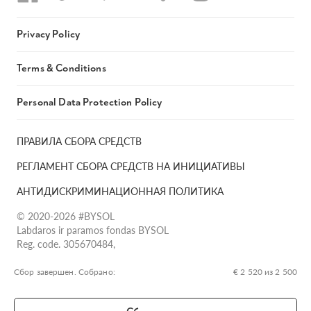
Privacy Policy
Terms & Conditions
Personal Data Protection Policy
ПРАВИЛА СБОРА СРЕДСТВ
РЕГЛАМЕНТ СБОРА СРЕДСТВ НА ИНИЦИАТИВЫ
АНТИДИСКРИМИНАЦИОННАЯ ПОЛИТИКА
© 2020-2026 #BYSOL
Labdaros ir paramos fondas BYSOL
Reg. code. 305670484,
Adress Vilniaus r. sav., Rudaminos sen., Skrabinės k., Skrabinės
g.17-1, LT-13253
Сбор завершен. Собрано:
€ 2 520 из 2 500
LT70 7300 0101 6724 1152, Swedbank, AB
SWIFT kodas HABALT22