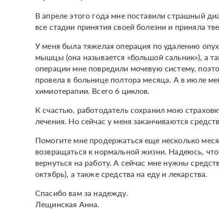
В апреле этого года мне поставили страшный диаг
все стадии принятия своей болезни и приняла тв
У меня была тяжелая операция по удалению опухо
мышцы (она называется «большой сальник»), а т
операции мне повредили мочевую систему, поэто
провела в больнице полтора месяца. А в июле м
химиотерапии. Всего 6 циклов.
К счастью, работодатель сохранил мою страховку
лечения. Но сейчас у меня заканчиваются средств
Помогите мне продержаться еще несколько месяце
возвращаться к нормальной жизни. Надеюсь, что
вернуться на работу. А сейчас мне нужны средств
октябрь), а также средства на еду и лекарства.
Спасибо вам за надежду.
Лещинская Анна.