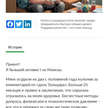
Репост в социальных сетях помогает людям
Facebook
Twitter
LinkedIn
объединяться и быстрее собирать деньги.
Поддержи репостом — это тоже помощь.
История
Привет!
Я бывший активист из Минска.
Меня осудили на два с половиной года колонии за
комментарий по «делу Зельцера». Больше 25
месяцев я провел в заключении, что серьезно
отразилось на моем здоровье. Бесчестные методы
допроса, физическое и психологическое давление –
все это я пережил за свою честную позицию.