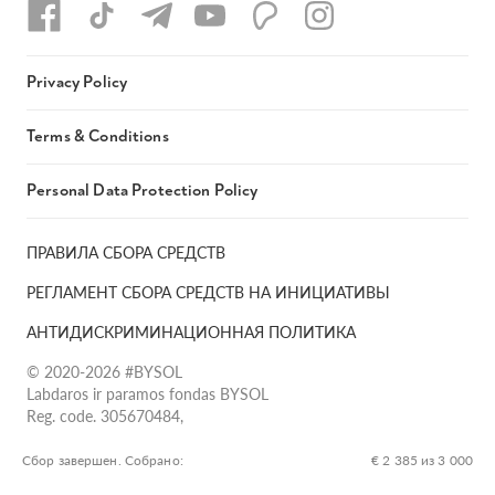
Privacy Policy
Terms & Conditions
Personal Data Protection Policy
ПРАВИЛА СБОРА СРЕДСТВ
РЕГЛАМЕНТ СБОРА СРЕДСТВ НА ИНИЦИАТИВЫ
АНТИДИСКРИМИНАЦИОННАЯ ПОЛИТИКА
© 2020-2026 #BYSOL
Labdaros ir paramos fondas BYSOL
Reg. code. 305670484,
Adress Vilniaus r. sav., Rudaminos sen., Skrabinės k., Skrabinės
g.17-1, LT-13253
Сбор завершен. Собрано:
€ 2 385 из 3 000
LT70 7300 0101 6724 1152, Swedbank, AB