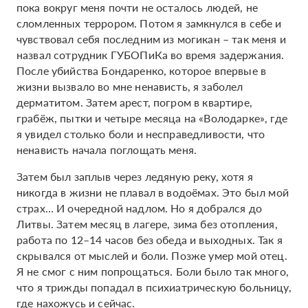
пока вокруг меня почти не осталось людей, не
сломленных террором. Потом я замкнулся в себе и
чувствовал себя последним из могикан – так меня и
назвал сотрудник ГУБОПиКа во время задержания.
После убийства Бондаренко, которое впервые в
жизни вызвало во мне ненависть, я заболел
дерматитом. Затем арест, погром в квартире,
грабёж, пытки и четыре месяца на «Володарке», где
я увидел столько боли и несправедливости, что
ненависть начала поглощать меня.
Затем был заплыв через ледяную реку, хотя я
никогда в жизни не плавал в водоёмах. Это был мой
страх… И очередной надлом. Но я добрался до
Литвы. Затем месяц в лагере, зима без отопления,
работа по 12–14 часов без обеда и выходных. Так я
скрывался от мыслей и боли. Позже умер мой отец.
Я не смог с ним попрощаться. Боли было так много,
что я трижды попадал в психиатрическую больницу,
где нахожусь и сейчас.