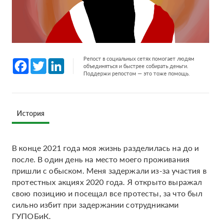
Репост в социальных сетях помогает людям
Facebook
Twitter
LinkedIn
объединяться и быстрее собирать деньги.
Поддержи репостом — это тоже помощь.
История
В конце 2021 года моя жизнь разделилась на до и
после. В один день на место моего проживания
пришли с обыском. Меня задержали из-за участия в
протестных акциях 2020 года. Я открыто выражал
свою позицию и посещал все протесты, за что был
сильно избит при задержании сотрудниками
ГУПОБиК.