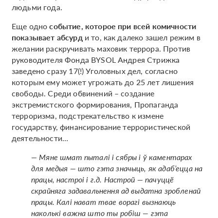
людьми года.
Еще одно
событие, которое при всей комичности
показывает абсурд
и то, как далеко зашел режим в
желании раскручивать маховик террора. Против
руководителя Фонда BYSOL Андрея Стрижка
заведено сразу 17(!) Уголовных дел, согласно
которым ему может угрожать до 25 лет лишения
свободы. Среди обвинений – создание
экстремистского формирования, Пропаганда
терроризма, подстрекательство к измене
государству, финансирование террористической
деятельности…
— Мяне шмат пыталі і сябры і ў каментарах
для медыя — што гэта значыць, як адаб’ецца на
працы, настроі і г.д. Настрой — пачуццё
скрайняга задавальнення ад выдатна зробленай
працы. Калі нават твае ворагі вызнаюць
наколькі важна што ты робіш — гэта